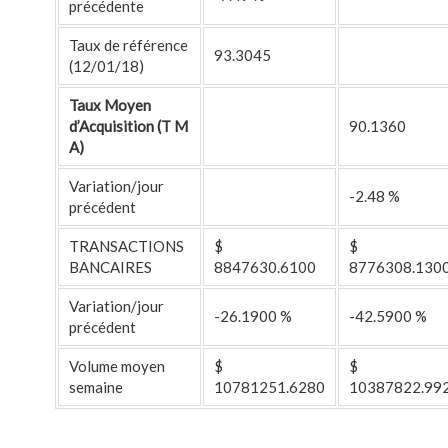
précédente
Taux de référence
93.3045
(12/01/18)
Taux Moyen
d’Acquisition (T M
90.1360
A)
Variation/jour
-2.48 %
précédent
TRANSACTIONS
$
$
BANCAIRES
8847630.6100
8776308.130
Variation/jour
-26.1900 %
-42.5900 %
précédent
Volume moyen
$
$
semaine
10781251.6280
10387822.99