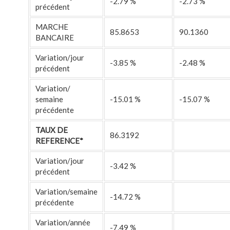
-2.79 %
-2.73 %
précédent
MARCHE
85.8653
90.1360
BANCAIRE
Variation/jour
-3.85 %
-2.48 %
précédent
Variation/
semaine
-15.01 %
-15.07 %
précédente
TAUX DE
86.3192
REFERENCE*
Variation/jour
-3.42 %
précédent
Variation/semaine
-14.72 %
précédente
Variation/année
-7.49 %