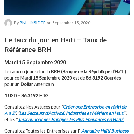
By
BNH INSIDER
on September 15, 2020
Le taux du jour en Haïti – Taux de
Référence BRH
Mardi 15 Septembre 2020
Le taux du jour selon la BRH
(Banque de la République d’Haïti)
pour ce
Mardi 15 Septembre 2020
est de
86.3192
Gourdes
pour un
Dollar
Américain
1 USD =
86.3192
HTG
Consultez Nos Astuces pour
“
Créer une Entreprise en Haïti de
A à Z”
,
“
Les Secteurs d’Activité, Industries et Métiers en Haïti
“
,
et les “
Taux du Jour des Banques les Plus Populaires en Haïti
“
Consultez Toutes les Entreprises sur l’”
Annuaire Haïti Business