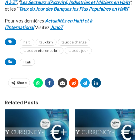
A à Z”
,
“
Les Secteurs d’Activité, Industries et Métiers en Haïti
“
,
et les “
Taux du Jour des Banques les Plus Populaires en Haïti
“
Pour vos dernières
Actualités en Haïti et à
l’International
Visitez
Juno7
haiti
taux brh
taux de change
taux de reference brh
taux du jour
Haïti
Share
Related Posts