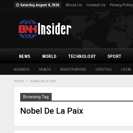
About Us
Contact Us
Privacy Policy
Saturday, August 8, 2026
NEWS
WORLD
TECHNOLOGY
SPORT
BUSINESS
HEALTH
INVESTIGATIONS
LIFESTYLE
LOCAL
Home
Nobel de la Paix
Browsing Tag
Nobel De La Paix