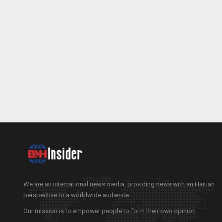
We are an international news media, providing news with an Haitian
perspective to a worldwide audience
Our mission is to empower people to form their own opinion.